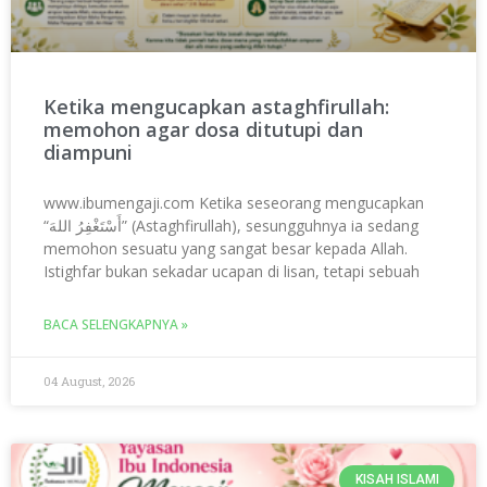
Ketika mengucapkan astaghfirullah:
memohon agar dosa ditutupi dan
diampuni
www.ibumengaji.com Ketika seseorang mengucapkan
“أَسْتَغْفِرُ اللهَ” (Astaghfirullah), sesungguhnya ia sedang
memohon sesuatu yang sangat besar kepada Allah.
Istighfar bukan sekadar ucapan di lisan, tetapi sebuah
BACA SELENGKAPNYA »
04 August, 2026
KISAH ISLAMI