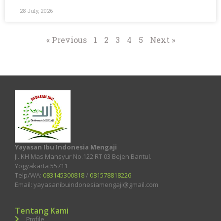
28 July, 2026
« Previous
1
2
3
4
5
Next »
Yayasan Ibu Indonesia Mengaji
Jl. KH Mas Mansyur No.122 RT 03 Bejen Bantul.
Yogyakarta 55711
Telp/WA:
083145300818
/
081578818226
Email: yayasanibuindonesiamengaji@gmail.com
Tentang Kami
Profile