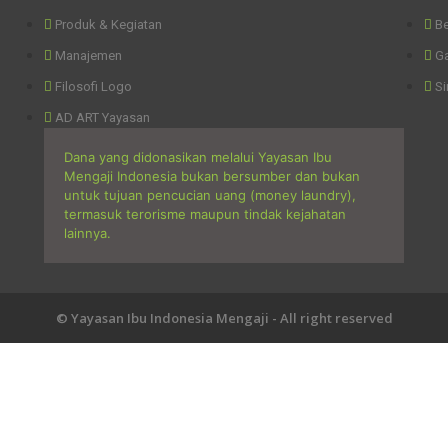
Produk & Kegiatan
Be
Manajemen
Ga
Filosofi Logo
Si
AD ART Yayasan
Dana yang didonasikan melalui Yayasan Ibu
Mengaji Indonesia bukan bersumber dan bukan
untuk tujuan pencucian uang (money laundry),
termasuk terorisme maupun tindak kejahatan
lainnya.
© Yayasan Ibu Indonesia Mengaji - All right reserved