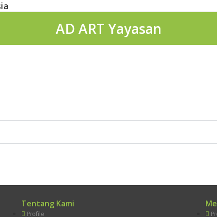
ia
AD ART Yayasan
Tentang Kami
Me
Profile
P