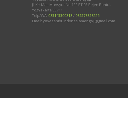
Jl. KH Mas Mansyur No.122 RT 03 Bejen Bantul.
Yogyakarta 55711
Telp/WA:
083145300818
/
081578818226
Email: yayasanibuindonesiamengaji@gmail.com