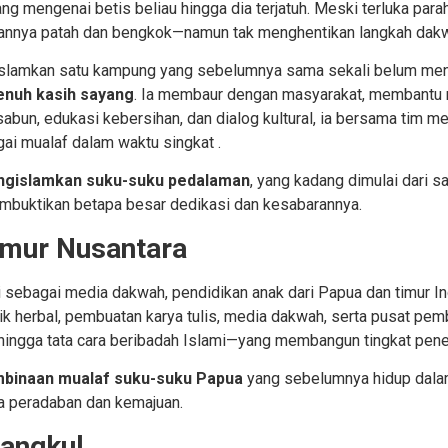
 mengenai betis beliau hingga dia terjatuh. Meski terluka para
angannya patah dan bengkok—namun tak menghentikan langkah dak
ngislamkan satu kampung yang sebelumnya sama sekali belum me
 penuh kasih sayang
. Ia membaur dengan masyarakat, membantu m
bun, edukasi kebersihan, dan dialog kultural, ia bersama tim men
ai mualaf dalam waktu singkat
.
gislamkan suku-suku pedalaman
, yang kadang dimulai dari s
embuktikan betapa besar dedikasi dan kesabarannya.
imur Nusantara
 sebagai media dakwah, pendidikan anak dari Papua dan timur In
nik herbal, pembuatan karya tulis, media dakwah, serta pusat 
ingga tata cara beribadah Islami—yang membangun tingkat pener
binaan mualaf suku-suku Papua
yang sebelumnya hidup dalam
ga peradaban dan kemajuan.
angkul