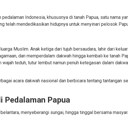
h pedalaman Indonesia, khususnya di tanah Papua, satu nama yan
ng telah mendedikasikan hidupnya untuk menyinari pelosok Pap
keluarga Muslim.
Anak ketiga dari tujuh bersaudara, lahir dari kel
keagamaan, dan memperdalam dakwah hingga kembali ke tanah Pa
an wajah teduh, tutur lembut namun penuh ketegasan dalam dakwah
rbagai acara dakwah nasional dan berbicara tentang tantangan se
di Pedalaman Papua
belantara, menyeberangi sungai, hingga tinggal bersama masyara