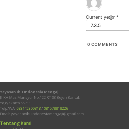
Current ye@r
*
0
COMMENTS
Yayasan Ibu Indonesia Mengaji
Jl. KH Mas Mansyur No.122 RT 03 Bejen Bantul.
Yogyakarta 55711
Telp/WA:
083145300818
/
081578818226
Email: yayasanibuindonesiamengaji@gmail.com
Tentang Kami