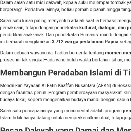
Dalam salah satu misi dakwah, kepala suku melempar tombak yang
berperang”. Peristiwa lainnya, beliau pernah dipanah hingga t
Salah satu kisah paling menyentuh adalah saat ia berhasil me
pemaksaan, tetapi dengan pendekatan
kultural, dialogis, dan
pendidikan anak-anak.
Dari pendekatan Humanis: mandi dengan sa
ini berhasil mengikrarkan
3.712 warga pedalaman Papua
sebag
Dalam sebuah wawancara, Fadlan bercerita tentang
momen men
proses ini tak singkat—ada yang butuh waktu bertahun-tahun, m
Membangun Peradaban Islami di T
Mendirikan Yayasan Al Fatih Kaaffah Nusantara (AFKN) di Bekasi
dengan fasilitas penuh. Program pemberdayaan masyarakat: kli
budaya lokal, seperti mengenalkan budaya mandi dengan sabun h
Salah satu pencapaiannya yang monumental adalah program
pem
Islam tidak hanya datang untuk memperkenalkan ritual, tetapi ju
Pesan Dakwah yang Damai dan Mer