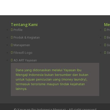
Tentang Kami
Me
Profile
P
Produk & Kegiatan
Be
Manajemen
Ga
Filosofi Logo
Si
AD ART Yayasan
Dana yang didonasikan melalui Yayasan Ibu
Mengaji Indonesia bukan bersumber dan bukan
untuk tujuan pencucian uang (money laundry),
termasuk terorisme maupun tindak kejahatan
lainnya.
© Yayasan Ibu Indonesia Mengaji - All right reserved