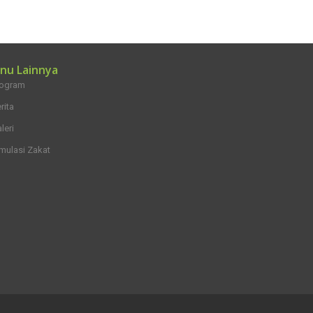
nu Lainnya
rogram
rita
leri
mulasi Zakat