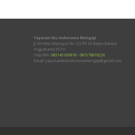
Yayasan Ibu Indonesia Mengaji
Jl. KH Mas Mansyur No.122 RT 03 Bejen Bantul.
Yogyakarta 55711
Telp/WA:
083145300818
/
081578818226
Email: yayasanibuindonesiamengaji@gmail.com