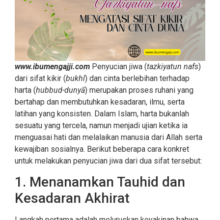
www.ibumengajji.com
Penyucian jiwa (
tazkiyatun nafs
)
dari sifat kikir (
bukhl
) dan cinta berlebihan terhadap
harta (
hubbud-dunyā
) merupakan proses ruhani yang
bertahap dan membutuhkan kesadaran, ilmu, serta
latihan yang konsisten. Dalam Islam, harta bukanlah
sesuatu yang tercela, namun menjadi ujian ketika ia
menguasai hati dan melalaikan manusia dari Allah serta
kewajiban sosialnya. Berikut beberapa cara konkret
untuk melakukan penyucian jiwa dari dua sifat tersebut:
1. Menanamkan Tauhid dan
Kesadaran Akhirat
Langkah pertama adalah meluruskan keyakinan bahwa