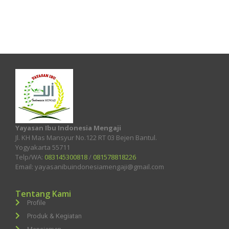
Yayasan Ibu Indonesia Mengaji
Jl. KH Mas Mansyur No.122 RT 03 Bejen Bantul.
Yogyakarta 55711
Telp/WA:
083145300818
/
081578818226
Email: yayasanibuindonesiamengaji@gmail.com
Tentang Kami
Profile
Produk & Kegiatan