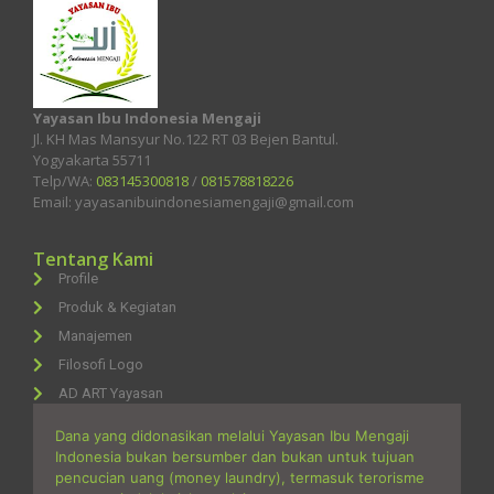
Yayasan Ibu Indonesia Mengaji
Jl. KH Mas Mansyur No.122 RT 03 Bejen Bantul.
Yogyakarta 55711
Telp/WA:
083145300818
/
081578818226
Email: yayasanibuindonesiamengaji@gmail.com
Tentang Kami
Profile
Produk & Kegiatan
Manajemen
Filosofi Logo
AD ART Yayasan
Dana yang didonasikan melalui Yayasan Ibu Mengaji
Indonesia bukan bersumber dan bukan untuk tujuan
pencucian uang (money laundry), termasuk terorisme