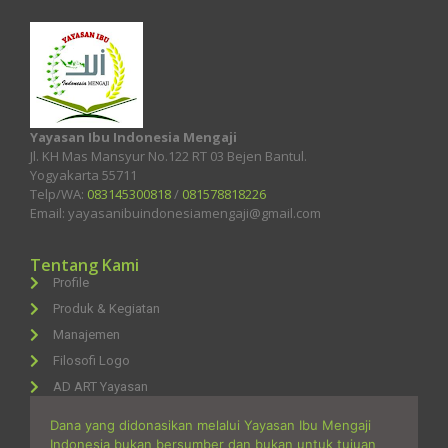
Yayasan Ibu Indonesia Mengaji
Jl. KH Mas Mansyur No.122 RT 03 Bejen Bantul.
Yogyakarta 55711
Telp/WA:
083145300818
/
081578818226
Email: yayasanibuindonesiamengaji@gmail.com
Tentang Kami
Profile
Produk & Kegiatan
Manajemen
Filosofi Logo
AD ART Yayasan
Dana yang didonasikan melalui Yayasan Ibu Mengaji
Indonesia bukan bersumber dan bukan untuk tujuan