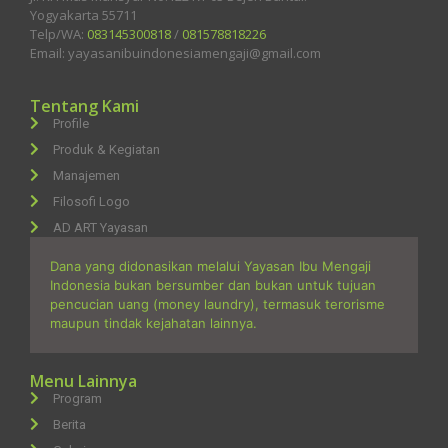
Yogyakarta 55711
Telp/WA:
083145300818
/
081578818226
Email: yayasanibuindonesiamengaji@gmail.com
Tentang Kami
Profile
Produk & Kegiatan
Manajemen
Filosofi Logo
AD ART Yayasan
Dana yang didonasikan melalui Yayasan Ibu Mengaji
Indonesia bukan bersumber dan bukan untuk tujuan
pencucian uang (money laundry), termasuk terorisme
maupun tindak kejahatan lainnya.
Menu Lainnya
Program
Berita