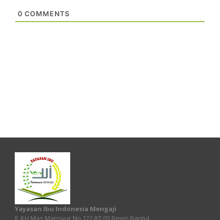
0
COMMENTS
Yayasan Ibu Indonesia Mengaji
Jl. KH Mas Mansyur No.122 RT 03 Bejen Bantul.