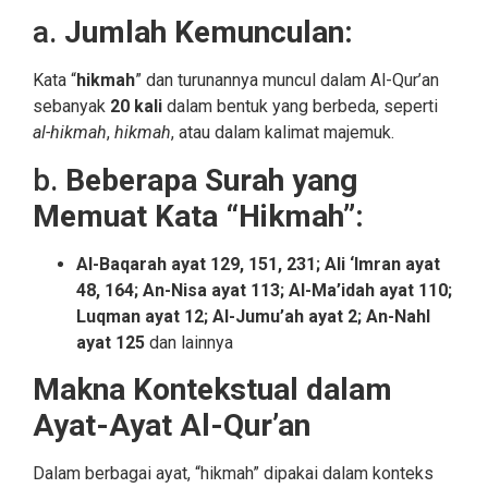
a.
Jumlah Kemunculan:
Kata “
hikmah
” dan turunannya muncul dalam Al-Qur’an
sebanyak
20 kali
dalam bentuk yang berbeda, seperti
al-hikmah
,
hikmah
, atau dalam kalimat majemuk.
b.
Beberapa Surah yang
Memuat Kata “Hikmah”:
Al-Baqarah ayat 129, 151, 231;
Ali ‘Imran ayat
48, 164;
An-Nisa ayat 113;
Al-Ma’idah ayat 110;
Luqman ayat 12;
Al-Jumu’ah ayat 2;
An-Nahl
ayat 125
dan lainnya
Makna Kontekstual dalam
Ayat-Ayat Al-Qur’an
Dalam berbagai ayat, “hikmah” dipakai dalam konteks