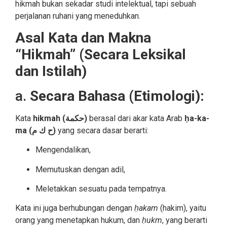
hikmah bukan sekadar studi intelektual, tapi sebuah
perjalanan ruhani yang meneduhkan.
Asal Kata dan Makna
“Hikmah” (Secara Leksikal
dan Istilah)
a.
Secara Bahasa (Etimologi):
Kata
hikmah (حكمة)
berasal dari akar kata Arab
ḥa-ka-
ma (ح ك م)
yang secara dasar berarti:
Mengendalikan,
Memutuskan dengan adil,
Meletakkan sesuatu pada tempatnya.
Kata ini juga berhubungan dengan
ḥakam
(hakim), yaitu
orang yang menetapkan hukum, dan
ḥukm
, yang berarti