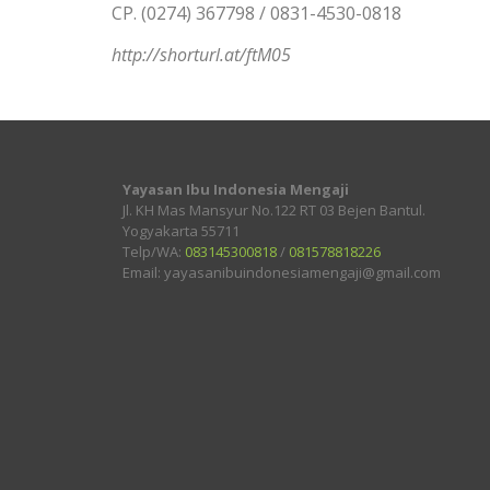
CP. (0274) 367798 / 0831-4530-0818
http://shorturl.at/ftM05
Yayasan Ibu Indonesia Mengaji
Jl. KH Mas Mansyur No.122 RT 03 Bejen Bantul.
Yogyakarta 55711
Telp/WA:
083145300818
/
081578818226
Email: yayasanibuindonesiamengaji@gmail.com