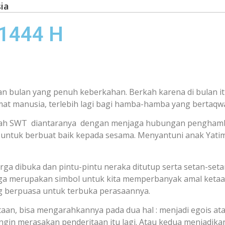
ia
 1444 H
bulan yang penuh keberkahan. Berkah karena di bulan i
at manusia, terlebih lagi bagi hamba-hamba yang bertaqw
llah SWT diantaranya dengan menjaga hubungan penghamb
h untuk berbuat baik kepada sesama. Menyantuni anak Yati
ga dibuka dan pintu-pintu neraka ditutup serta setan-set
ga merupakan simbol untuk kita memperbanyak amal ketaat
 berpuasa untuk terbuka perasaannya.
an, bisa mengarahkannya pada dua hal : menjadi egois ata
 ingin merasakan penderitaan itu lagi. Atau kedua menjad