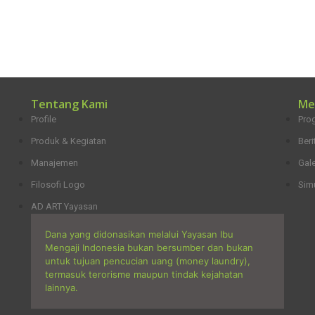
Tentang Kami
Me
Profile
Pro
Produk & Kegiatan
Beri
Manajemen
Gale
Filosofi Logo
Sim
AD ART Yayasan
Dana yang didonasikan melalui Yayasan Ibu
Mengaji Indonesia bukan bersumber dan bukan
untuk tujuan pencucian uang (money laundry),
termasuk terorisme maupun tindak kejahatan
lainnya.