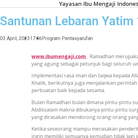
Yayasan Ibu Mengaji Indones
Santunan Lebaran Yatim
03 April, 2023
17:06
Program Pentasyarufan
www.ibumengaji.com
Ramadhan merupakan 
yang agung sebagai petunjuk bagi seluruh um
Implementasi rasa iman dan taqwa kepada A
Khalik, berikutnya juga menjalankan perinta
perbuatan baik kepada sesama.
Bulan Ramadhan bulan dimana pintu-pintu sur
Abdissalam makna dibukanya pintu-pintu sur
yang dirasakan mendorong orang-orang yang
Ketika seseorang mampu merasakan penderita
ingin memiliki semuanya kemudian tidak lagi