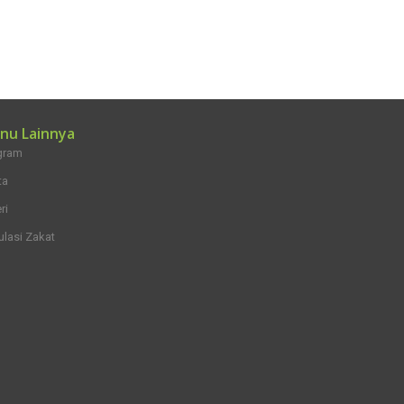
nu Lainnya
gram
ta
ri
ulasi Zakat