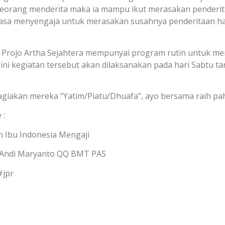
eorang menderita maka ia mampu ikut merasakan penderitaan
uasa menyengaja untuk merasakan susahnya penderitaan hau
 Projo Artha Sejahtera mempunyai program rutin untuk m
ini kegiatan tersebut akan dilaksanakan pada hari Sabtu 
akan mereka “Yatim/Piatu/Dhuafa”, ayo bersama raih pah
 :
n Ibu Indonesia Mengaji
n Andi Maryanto QQ BMT PAS
#jpr