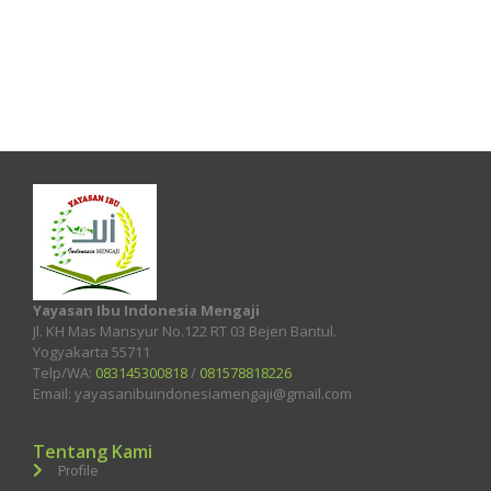
Yayasan Ibu Indonesia Mengaji
Jl. KH Mas Mansyur No.122 RT 03 Bejen Bantul.
Yogyakarta 55711
Telp/WA:
083145300818
/
081578818226
Email: yayasanibuindonesiamengaji@gmail.com
Tentang Kami
Profile