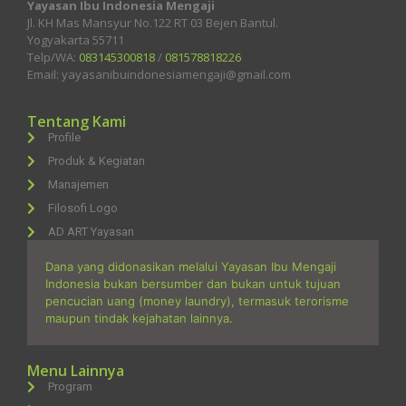
Yayasan Ibu Indonesia Mengaji
Jl. KH Mas Mansyur No.122 RT 03 Bejen Bantul.
Yogyakarta 55711
Telp/WA:
083145300818
/
081578818226
Email: yayasanibuindonesiamengaji@gmail.com
Tentang Kami
Profile
Produk & Kegiatan
Manajemen
Filosofi Logo
AD ART Yayasan
Dana yang didonasikan melalui Yayasan Ibu Mengaji
Indonesia bukan bersumber dan bukan untuk tujuan
pencucian uang (money laundry), termasuk terorisme
maupun tindak kejahatan lainnya.
Menu Lainnya
Program