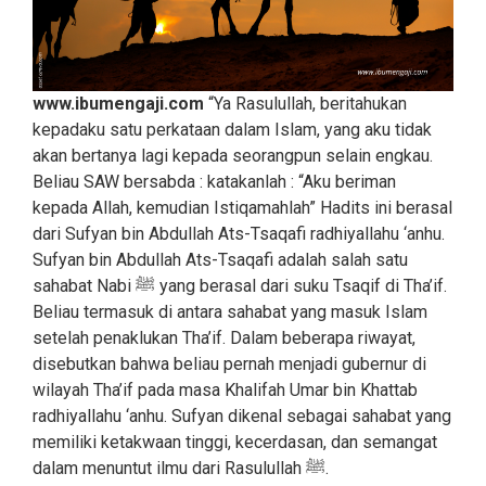
www.ibumengaji.com
“Ya Rasulullah, beritahukan
kepadaku satu perkataan dalam Islam, yang aku tidak
akan bertanya lagi kepada seorangpun selain engkau.
Beliau SAW bersabda : katakanlah : “Aku beriman
kepada Allah, kemudian Istiqamahlah” Hadits ini berasal
dari Sufyan bin Abdullah Ats-Tsaqafi radhiyallahu ‘anhu.
Sufyan bin Abdullah Ats-Tsaqafi adalah salah satu
sahabat Nabi ﷺ yang berasal dari suku Tsaqif di Tha’if.
Beliau termasuk di antara sahabat yang masuk Islam
setelah penaklukan Tha’if. Dalam beberapa riwayat,
disebutkan bahwa beliau pernah menjadi gubernur di
wilayah Tha’if pada masa Khalifah Umar bin Khattab
radhiyallahu ‘anhu. Sufyan dikenal sebagai sahabat yang
memiliki ketakwaan tinggi, kecerdasan, dan semangat
dalam menuntut ilmu dari Rasulullah ﷺ.