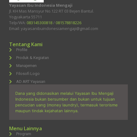
Yayasan Ibu Indonesia Mengaji
Jl. KH Mas Mansyur No.122 RT 03 Bejen Bantul.
Yogyakarta 55711
Telp/WA:
083145300818
/
081578818226
Email: yayasanibuindonesiamengaji@gmail.com
Tentang Kami
Profile
Produk & Kegiatan
Manajemen
Filosofi Logo
AD ART Yayasan
Dana yang didonasikan melalui Yayasan Ibu Mengaji
Indonesia bukan bersumber dan bukan untuk tujuan
pencucian uang (money laundry), termasuk terorisme
maupun tindak kejahatan lainnya.
Menu Lainnya
Program