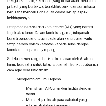
Dengan kata lain, keimanan yang benar akan melahirkan
pribadi yang bertakwa, berakhlak baik, dan senantiasa
berusaha mencari ridha Allah dalam setiap aspek
kehidupannya.
Istiqamah berasal dari kata
qaama
(قَامَ) yang berarti
tegak atau lurus. Dalam konteks agama, istiqamah
berarti berpegang teguh pada jalan yang benar, yaitu
tetap berada dalam ketaatan kepada Allah dengan
konsisten tanpa menyimpang.
Setelah seseorang diberikan keimanan oleh Allah, ia
harus berusaha untuk tetap istiqamah. Berikut beberapa
cara agar bisa istiqamah:
Memperdalam Ilmu Agama
Memahami Al-Qur’an dan hadits dengan
benar.
Mempelajari kisah para sahabat yang
istiqamah dalam keimanan.