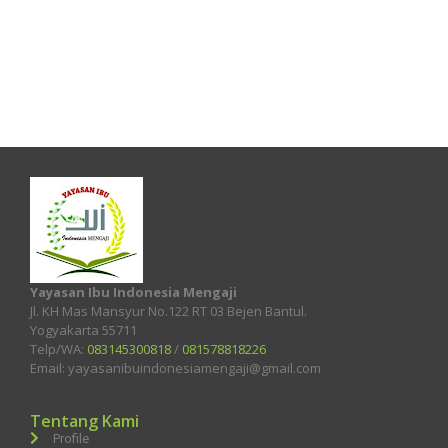
Yayasan Ibu Indonesia Mengaji
Jl. KH Mas Mansyur No.122 RT 03 Bejen Bantul.
Yogyakarta 55711
Telp/WA:
083145300818
/
081578818226
Email: yayasanibuindonesiamengaji@gmail.com
Tentang Kami
Profile