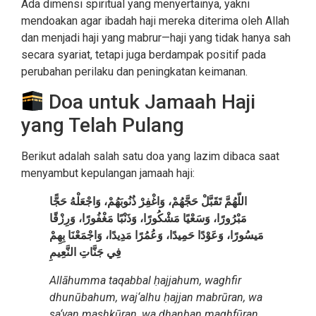
Ada dimensi spiritual yang menyertainya, yakni
mendoakan agar ibadah haji mereka diterima oleh Allah
dan menjadi haji yang mabrur—haji yang tidak hanya sah
secara syariat, tetapi juga berdampak positif pada
perubahan perilaku dan peningkatan keimanan.
Doa untuk Jamaah Haji
yang Telah Pulang
Berikut adalah salah satu doa yang lazim dibaca saat
menyambut kepulangan jamaah haji:
اللّهُمَّ تَقَبَّلْ حَجَّهُمْ، وَاغْفِرْ ذُنُوبَهُمْ، وَاجْعَلْهُ حَجًّا
مَبْرُورًا، وَسَعْيًا مَشْكُورًا، وَذَنْبًا مَغْفُورًا، وَرِزْقًا
مَيسُورًا، وَعَوْدًا حَمِيدًا، وَعُمُرًا مَدِيدًا، وَاجْمَعْنَا بِهِمْ
فِي جَنَّاتِ النَّعِيمِ
Allāhumma taqabbal ḥajjahum, waghfir
dhunūbahum, waj‘alhu ḥajjan mabrūran, wa
sa‘yan mashkūran, wa dhanban maghfūran,