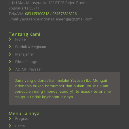
Jl. KH Mas Mansyur No.122 RT 03 Bejen Bantul.
Yogyakarta 55711
Telp/WA:
083145300818
/
081578818226
Email: yayasanibuindonesiamengaji@gmail.com
Tentang Kami
Profile
Produk & Kegiatan
Manajemen
Filosofi Logo
AD ART Yayasan
Dana yang didonasikan melalui Yayasan Ibu Mengaji
Indonesia bukan bersumber dan bukan untuk tujuan
pencucian uang (money laundry), termasuk terorisme
maupun tindak kejahatan lainnya.
Menu Lainnya
Program
Berita