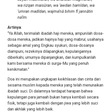
wa rizqan maisūran, wa ‘awdan ḥamīdan, wa
‘umran madīdan, wajma‘nā bihim fī jannātin
na‘īm.
Artinya
:
“Ya Allah, terimalah ibadah haji mereka, ampunilah dosa-
dosa mereka, jadikan hajinya haji yang mabrur, usahanya
sebagai amal yang Engkau syukuri, dosa-dosanya
diampuni, rezekinya dilapangkan, kepulangannya
diberkahi, umurnya dipanjangkan, dan kumpulkanlah
kami bersama mereka di surga-Mu yang penuh
kenikmatan.”
Doa ini merupakan ungkapan keikhlasan dan cinta dari
sesama muslim kepada mereka yang telah menunaikan
ibadah suci. Di dalamnya terdapat harapan bahwa
kepulangan para jamaah bukan hanya kembali secara
fisik, tetapi juga kembali dengan jiwa yang lebih suci
dan akhlak yang lebih baik.