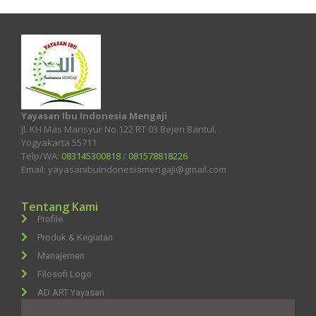
Yayasan Ibu Indonesia Mengaji
Jl. KH Mas Mansyur No.122 RT 03 Bejen Bantul.
Yogyakarta 55711
Telp/WA:
083145300818
/
081578818226
Email: yayasanibuindonesiamengaji@gmail.com
Tentang Kami
Profile
Produk & Kegiatan
Manajemen
Filosofi Logo
AD ART Yayasan