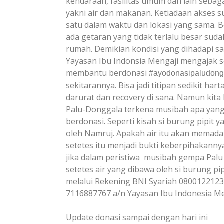
kendaraan, fasilitas umum dan lain sebag
yakni air dan makanan. Ketiadaan akses s
satu dalam waktu dan lokasi yang sama. 
ada getaran yang tidak terlalu besar sud
rumah. Demikian kondisi yang dihadapi sa
Yayasan Ibu Indonsia Mengaji mengajak s
membantu berdonasi
#ayodonasipaludong
sekitarannya. Bisa jadi titipan sedikit h
darurat dan recovery di sana. Namun kita 
Palu-Donggala terkena musibah apa yang
berdonasi. Seperti kisah si burung pipit 
oleh Namruj. Apakah air itu akan memada
setetes itu menjadi bukti keberpihakanny
jika dalam peristiwa musibah gempa Palu 
setetes air yang dibawa oleh si burung p
melalui Rekening BNI Syariah 080012212
7116887767 a/n Yayasan Ibu Indonesia Me
Update donasi sampai dengan hari ini