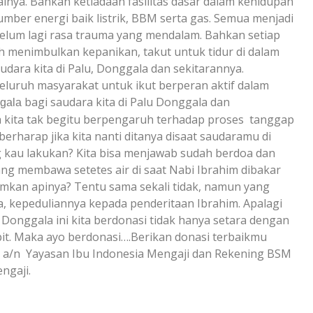
ainya. Bahkan ketiadaan fasilitas dasar dalam kehidupan
umber energi baik listrik, BBM serta gas. Semua menjadi
Belum lagi rasa trauma yang mendalam. Bahkan setiap
ah menimbulkan kepanikan, takut untuk tidur di dalam
udara kita di Palu, Donggala dan sekitarannya.
eluruh masyarakat untuk ikut berperan aktif dalam
bagi saudara kita di Palu Donggala dan
gala
arta kita tak begitu berpengaruh terhadap proses tanggap
berharap jika kita nanti ditanya disaat saudaramu di
 kau lakukan? Kita bisa menjawab sudah berdoa dan
yang membawa setetes air di saat Nabi Ibrahim dibakar
mkan apinya? Tentu sama sekali tidak, namun yang
a, kepeduliannya kepada penderitaan Ibrahim. Apalagi
Donggala ini kita berdonasi tidak hanya setara dengan
ipit. Maka ayo berdonasi….Berikan donasi terbaikmu
3 a/n Yayasan Ibu Indonesia Mengaji dan Rekening BSM
ngaji.