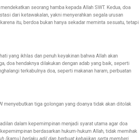
ng mendekatkan seorang hamba kepada Allah SWT. Kedua, doa
stasi dari ketawakalan, yakni menyerahkan segala urusan
arena itu, berdoa bukan hanya sekadar meminta sesuatu, tetapi
hati yang ikhlas dan penuh keyakinan bahwa Allah akan
ga, doa hendaknya dilakukan dengan adab yang baik, seperti
halangi terkabulnya doa, seperti makanan haram, perbuatan
AW menyebutkan tiga golongan yang doanya tidak akan ditolak
adilan dalam kepemimpinan menjadi syarat utama agar doa
n kepemimpinan berdasarkan hukum-hukum Allah, tidak memihak
 (kamu) berlaku adil dan berbuat kebajikan serta memberi