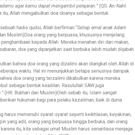
padamu agar kamu dapat mengambil pelajaran.”
(QS. An-Nahl:
na itu, Allah mengabulkan doa-doanya sebagai bentuk
sebuah hadis qudsi, Allah berfirman:
“Setiap amal anak Adam
dan Muslim)Doa orang yang berpuasa, khususnya menjelang
n penghambaan kepada Allah. Mereka menahan diri dari makan,
abaran, doa yang dipanjatkan saat berbuka lebih mudah diijabah
butkan bahwa doa orang yang dizalimi akan diangkat oleh Allah di
 beberapa waktu. Hal ini menunjukkan betapa seriusnya dampak
ahwa doa orang yang terzalimi dikabulkan karena mereka
ut sebagai bentuk keadilan. Rasulullah SAW juga
.”
(HR. Bukhari dan Muslim)Oleh sebab itu, Islam sangat
rikan hukuman bagi para pelaku kezaliman, baik di dunia
 harus memenuhi syarat-syarat seperti keikhlasan, keyakinan,
pin yang adil, orang yang berpuasa hingga berbuka, dan orang
 karena itu, kita sebagai umat Muslim harus senantiasa menjaga