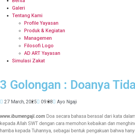
Berita
Galeri
Tentang Kami
Profile Yayasan
Produk & Kegiatan
Managemen
Filosofi Logo
AD ART Yayasan
Simulasi Zakat
3 Golongan : Doanya Tida
27 March, 2025
09:08
Ayo Ngaji
www.ibumengaji.com
Doa secara bahasa berasal dari kata dalam bahasa Arab “الدُّعَاءُ” (ad-du‘ā) yang berarti permintaan, seruan, atau panggilan. S
kepada Allah SWT dengan cara memohon kebaikan dan menghindar
hamba kepada Tuhannya, sebagai bentuk pengakuan bahwa hanya