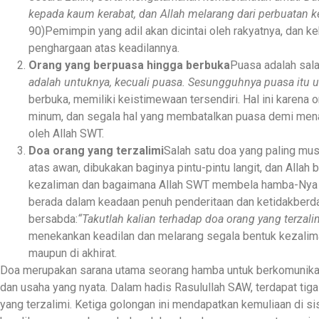
kepada kaum kerabat, dan Allah melarang dari perbuatan
90)Pemimpin yang adil akan dicintai oleh rakyatnya, dan k
penghargaan atas keadilannya.
Orang yang berpuasa hingga berbuka
Puasa adalah sala
adalah untuknya, kecuali puasa. Sesungguhnya puasa itu 
berbuka, memiliki keistimewaan tersendiri. Hal ini karen
minum, dan segala hal yang membatalkan puasa demi menaat
oleh Allah SWT.
Doa orang yang terzalimi
Salah satu doa yang paling must
atas awan, dibukakan baginya pintu-pintu langit, dan All
kezaliman dan bagaimana Allah SWT membela hamba-Nya
berada dalam keadaan penuh penderitaan dan ketidakberda
bersabda:
“Takutlah kalian terhadap doa orang yang terzali
menekankan keadilan dan melarang segala bentuk kezalima
maupun di akhirat.
Doa merupakan sarana utama seorang hamba untuk berkomunikasi
dan usaha yang nyata. Dalam hadis Rasulullah SAW, terdapat tiga
yang terzalimi. Ketiga golongan ini mendapatkan kemuliaan di si