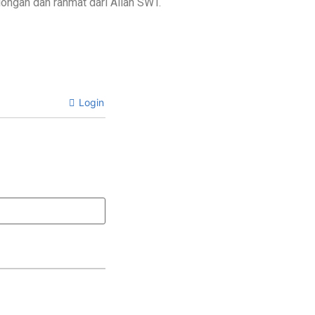
ongan dan rahmat dari Allah SWT.
Login