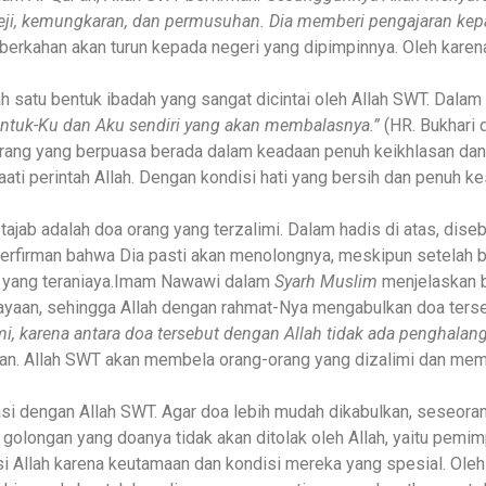
 keji, kemungkaran, dan permusuhan. Dia memberi pengajaran ke
eberkahan akan turun kepada negeri yang dipimpinnya. Oleh kare
h satu bentuk ibadah yang sangat dicintai oleh Allah SWT. Dalam 
untuk-Ku dan Aku sendiri yang akan membalasnya.”
(HR. Bukhari 
a orang yang berpuasa berada dalam keadaan penuh keikhlasan da
i perintah Allah. Dengan kondisi hati yang bersih dan penuh kes
ajab adalah doa orang yang terzalimi. Dalam hadis di atas, dise
ah berfirman bahwa Dia pasti akan menolongnya, meskipun setelah
 yang teraniaya.Imam Nawawi dalam
Syarh Muslim
menjelaskan b
yaan, sehingga Allah dengan rahmat-Nya mengabulkan doa terseb
mi, karena antara doa tersebut dengan Allah tidak ada penghalang
n. Allah SWT akan membela orang-orang yang dizalimi dan membe
 dengan Allah SWT. Agar doa lebih mudah dikabulkan, seseorang
 golongan yang doanya tidak akan ditolak oleh Allah, yaitu pemim
si Allah karena keutamaan dan kondisi mereka yang spesial. Oleh