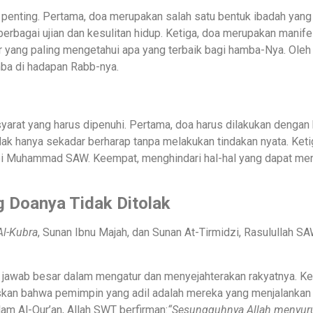
t penting. Pertama, doa merupakan salah satu bentuk ibadah ya
bagai ujian dan kesulitan hidup. Ketiga, doa merupakan manife
yang paling mengetahui apa yang terbaik bagi hamba-Nya. Oleh k
mba di hadapan Rabb-nya.
yarat yang harus dipenuhi. Pertama, doa harus dilakukan dengan 
ak hanya sekadar berharap tanpa melakukan tindakan nyata. Keti
i Muhammad SAW. Keempat, menghindari hal-hal yang dapat meng
 Doanya Tidak Ditolak
Al-Kubra
, Sunan Ibnu Majah, dan Sunan At-Tirmidzi, Rasulullah S
jawab besar dalam mengatur dan menyejahterakan rakyatnya. Ke
laskan bahwa pemimpin yang adil adalah mereka yang menjalanka
m Al-Qur’an, Allah SWT berfirman:
“Sesungguhnya Allah menyuruh