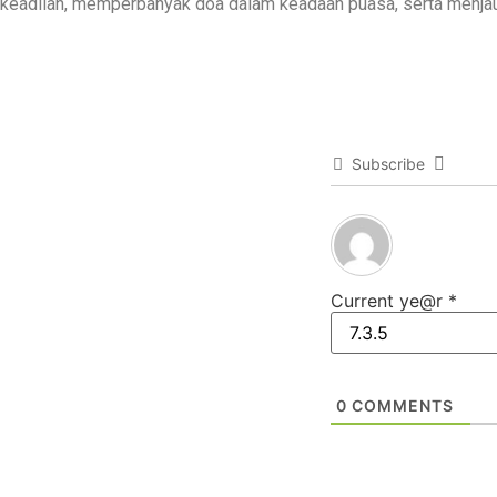
keadilan, memperbanyak doa dalam keadaan puasa, serta menjau
Subscribe
Current ye@r
*
0
COMMENTS