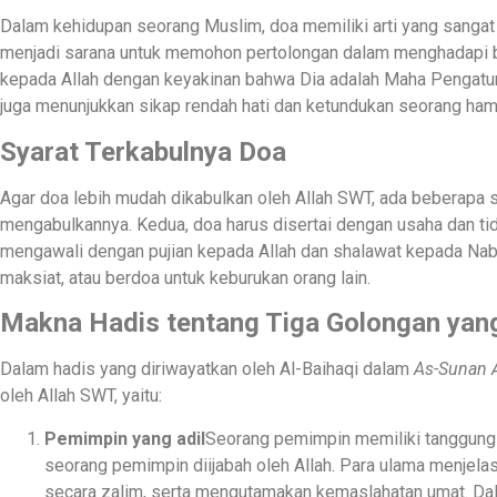
Dalam kehidupan seorang Muslim, doa memiliki arti yang sanga
menjadi sarana untuk memohon pertolongan dalam menghadapi ber
kepada Allah dengan keyakinan bahwa Dia adalah Maha Pengatur 
juga menunjukkan sikap rendah hati dan ketundukan seorang ha
Syarat Terkabulnya Doa
Agar doa lebih mudah dikabulkan oleh Allah SWT, ada beberapa s
mengabulkannya. Kedua, doa harus disertai dengan usaha dan tid
mengawali dengan pujian kepada Allah dan shalawat kepada Nab
maksiat, atau berdoa untuk keburukan orang lain.
Makna Hadis tentang Tiga Golongan yang
Dalam hadis yang diriwayatkan oleh Al-Baihaqi dalam
As-Sunan 
oleh Allah SWT, yaitu:
Pemimpin yang adil
Seorang pemimpin memiliki tanggung 
seorang pemimpin diijabah oleh Allah. Para ulama menje
secara zalim, serta mengutamakan kemaslahatan umat. Dala