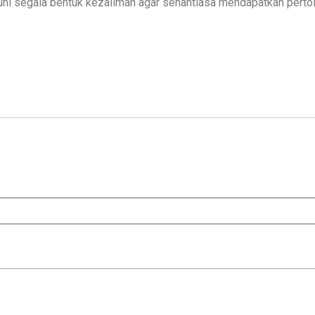
hi segala bentuk kezaliman agar senantiasa mendapatkan pertol