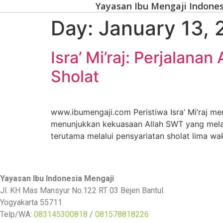
Yayasan Ibu Mengaji Indones
Day:
January 13,
Isra’ Mi’raj: Perjalan
Sholat
www.ibumengaji.com Peristiwa Isra’ Mi’raj me
menunjukkan kekuasaan Allah SWT yang melam
terutama melalui pensyariatan sholat lima wak
Yayasan Ibu Indonesia Mengaji
Jl. KH Mas Mansyur No.122 RT 03 Bejen Bantul.
Yogyakarta 55711
Telp/WA:
083145300818
/
081578818226