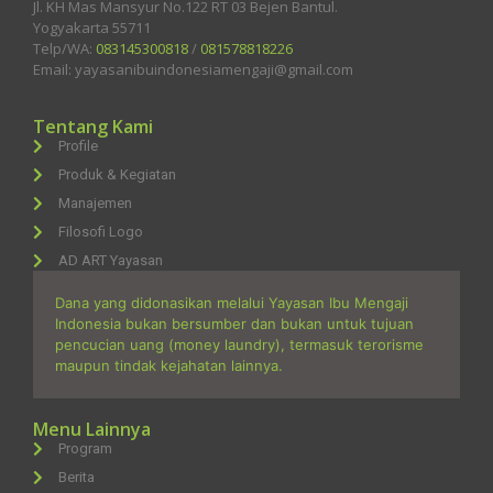
Jl. KH Mas Mansyur No.122 RT 03 Bejen Bantul.
Yogyakarta 55711
Telp/WA:
083145300818
/
081578818226
Email: yayasanibuindonesiamengaji@gmail.com
Tentang Kami
Profile
Produk & Kegiatan
Manajemen
Filosofi Logo
AD ART Yayasan
Dana yang didonasikan melalui Yayasan Ibu Mengaji
Indonesia bukan bersumber dan bukan untuk tujuan
pencucian uang (money laundry), termasuk terorisme
maupun tindak kejahatan lainnya.
Menu Lainnya
Program
Berita