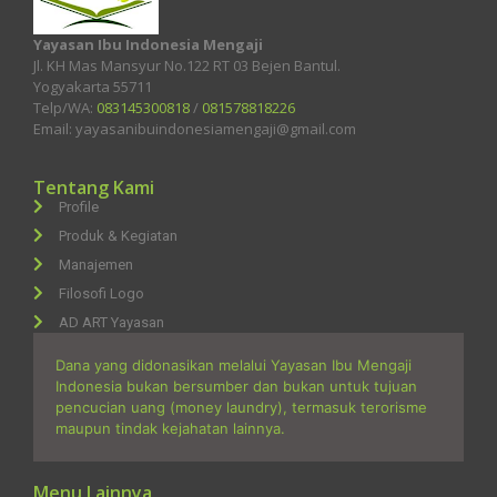
Yayasan Ibu Indonesia Mengaji
Jl. KH Mas Mansyur No.122 RT 03 Bejen Bantul.
Yogyakarta 55711
Telp/WA:
083145300818
/
081578818226
Email: yayasanibuindonesiamengaji@gmail.com
Tentang Kami
Profile
Produk & Kegiatan
Manajemen
Filosofi Logo
AD ART Yayasan
Dana yang didonasikan melalui Yayasan Ibu Mengaji
Indonesia bukan bersumber dan bukan untuk tujuan
pencucian uang (money laundry), termasuk terorisme
maupun tindak kejahatan lainnya.
Menu Lainnya